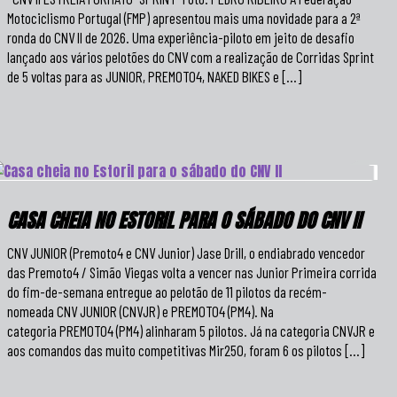
Motociclismo Portugal (FMP) apresentou mais uma novidade para a 2ª
ronda do CNV II de 2026. Uma experiência-piloto em jeito de desafio
lançado aos vários pelotões do CNV com a realização de Corridas Sprint
de 5 voltas para as JUNIOR, PREMOTO4, NAKED BIKES e […]
CASA CHEIA NO ESTORIL PARA O SÁBADO DO CNV II
CNV JUNIOR (Premoto4 e CNV Junior) Jase Drill, o endiabrado vencedor
das Premoto4 / Simão Viegas volta a vencer nas Junior Primeira corrida
do fim-de-semana entregue ao pelotão de 11 pilotos da recém-
nomeada CNV JUNIOR (CNVJR) e PREMOTO4 (PM4). Na
categoria PREMOTO4 (PM4) alinharam 5 pilotos. Já na categoria CNVJR e
aos comandos das muito competitivas Mir250, foram 6 os pilotos […]