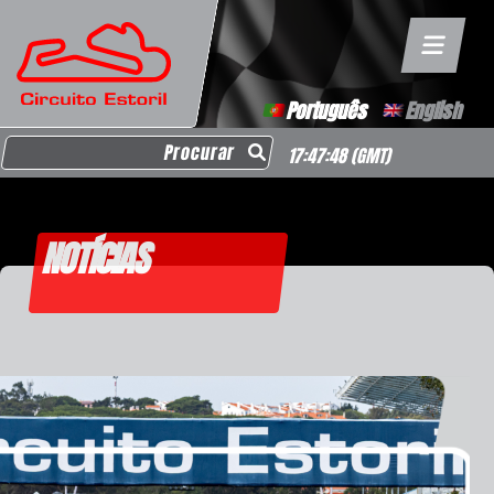
Português
English
Search for:
17:47:49
(GMT)
NOTÍCIAS