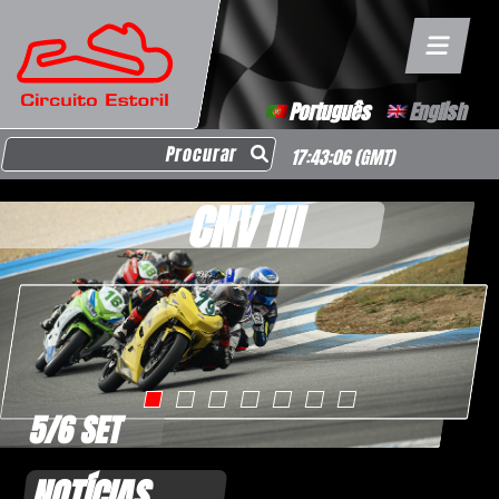
Português
English
Search for:
17:43:07
(GMT)
CNV III
5/6 SET
NOTÍCIAS