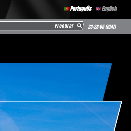
Português
English
arch for:
23:23:06
(GMT)