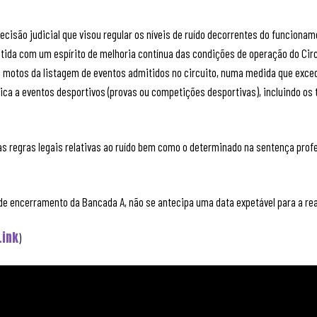
cisão judicial que visou regular os níveis de ruído decorrentes do funcionam
metida com um espírito de melhoria contínua das condições de operação do Circu
 de motos da listagem de eventos admitidos no circuito, numa medida que exce
lica a eventos desportivos (provas ou competições desportivas), incluindo os
 as regras legais relativas ao ruído bem como o determinado na sentença prof
 de encerramento da Bancada A, não se antecipa uma data expetável para a rea
Link
)