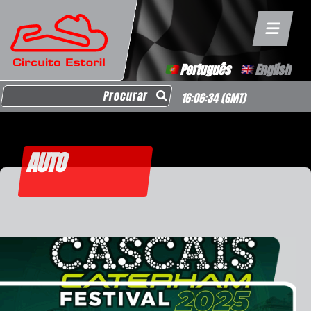
Português
English
Search for:
16:06:35
(GMT)
AUTO