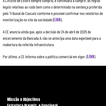
A Circuito de Estoril sempre cumpriu, e continuará a cumprir, as regras
legais relativas ao ruído bem como o determinado na sentença proferida
pelo Tribunal de Cascais conforme é possível confirmar nos relatórios de
Link
monitorização no site da sociedade (
).
A CE anuncia ainda que, após a decisão de 24 de abril de 2025 de
encerramento da Bancada A, não se antecipa uma data expetável para a
reabertura da referida infraestrutura.
Link
Por último, a CE informa sobre a política comercial em vigor: (
)
Missão e Objectivos
Estrutura Organiz. e Funcional