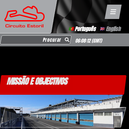
Português
English
Search for:
06:08:12
(GMT)
MISSÃO E OBJECTIVOS