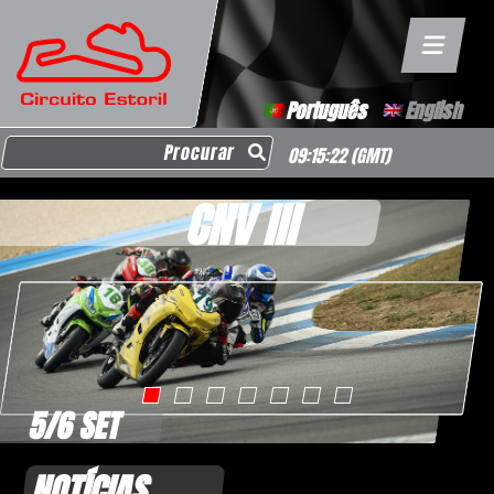
Português
English
Search for:
09:15:23
(GMT)
CNV III
5/6 SET
NOTÍCIAS