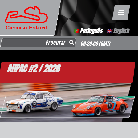
Português
English
Search for:
08:20:06
(GMT)
ANPAC #2 / 2026