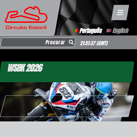
Português
English
Search for:
21:51:37
(GMT)
WSBK 2026