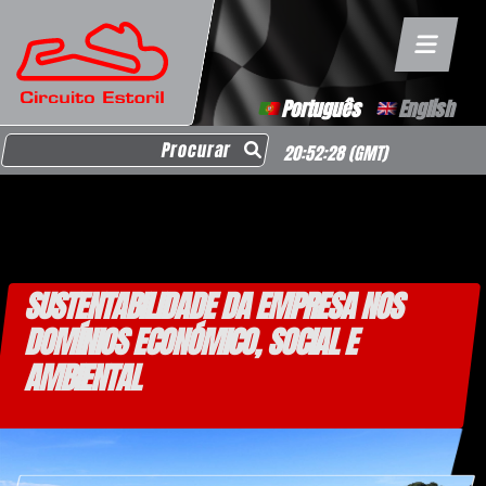
Português
English
Search for:
20:52:28
(GMT)
SUSTENTABILIDADE DA EMPRESA NOS
DOMÍNIOS ECONÓMICO, SOCIAL E
AMBIENTAL