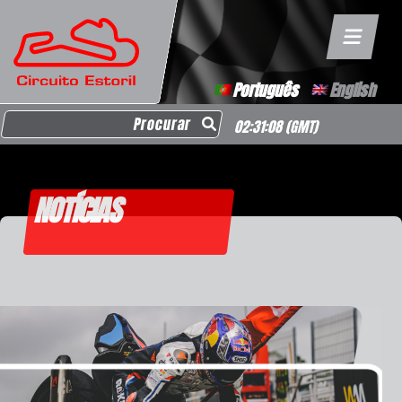
Português
English
Search for:
02:31:08
(GMT)
NOTÍCIAS