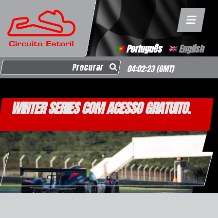
Português
English
Search for:
04:02:23
(GMT)
WINTER SERIES COM ACESSO GRATUITO.