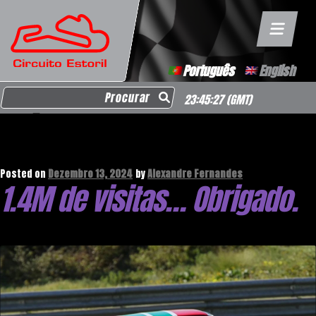
Português
English
Search for:
23:45:28
(GMT)
Mês:
Dezembro 2024
Posted on
Dezembro 13, 2024
by
Alexandre Fernandes
1.4M de visitas… Obrigado.