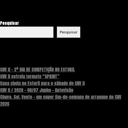
Pesquisar
Pesquisar
Recent Posts
CNV II – 2º DIA DE COMPETIÇÃO NO ESTORIL
CNV II estreia formato “SPRINT”
Casa cheia no Estoril para o sábado do CNV II
CNV II / 2026 – 06/07 Junho – Antevisão
Chuva, Sol, Vento – um super fim-de-semana de arranque do CNV
2026
Recent Comments