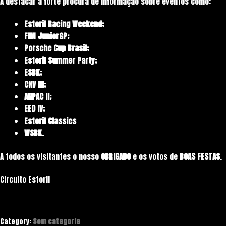
A destacar a forte procura de informação sobre eventos como:
Estoril Racing Weekend;
FIM JuniorGP;
Porsche Cup Brasil;
Estoril Summer Party;
ESBK;
CNV III;
ANPAC II;
EED IV;
Estoril Classics
WSBK.
A todos os visitantes o nosso
OBRIGADO
e os votos de
BOAS FESTAS
.
Circuito Estoril
Category:
Sem categoria