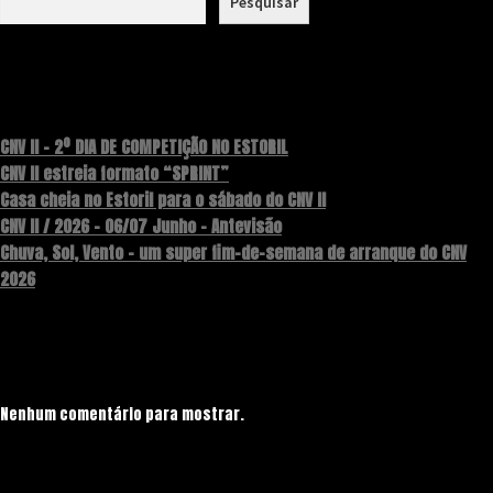
Pesquisar
Recent Posts
CNV II – 2º DIA DE COMPETIÇÃO NO ESTORIL
CNV II estreia formato “SPRINT”
Casa cheia no Estoril para o sábado do CNV II
CNV II / 2026 – 06/07 Junho – Antevisão
Chuva, Sol, Vento – um super fim-de-semana de arranque do CNV
2026
Recent Comments
Nenhum comentário para mostrar.