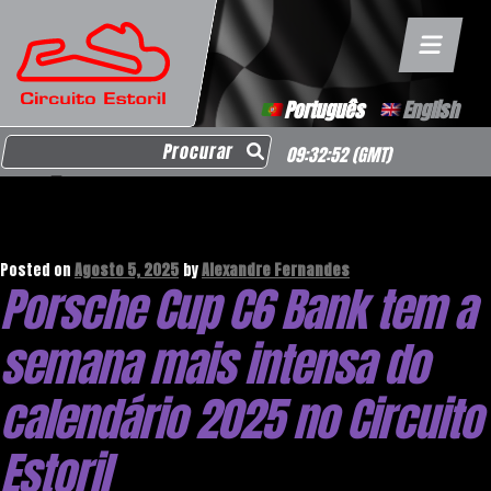
Português
English
Search for:
09:32:53
(GMT)
Mês:
Agosto 2025
Posted on
Agosto 5, 2025
by
Alexandre Fernandes
Porsche Cup C6 Bank tem a
semana mais intensa do
calendário 2025 no Circuito
Estoril